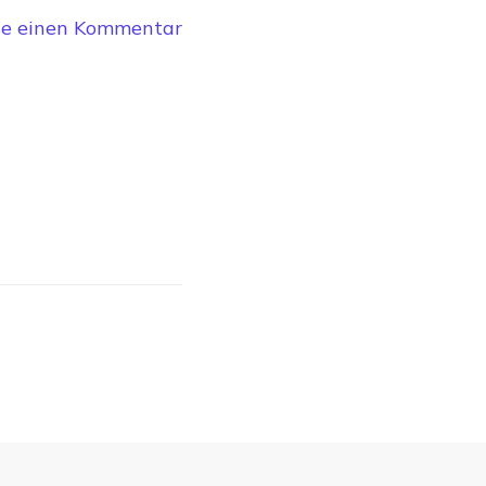
zu
se einen Kommentar
Anne-
kocht_thumb