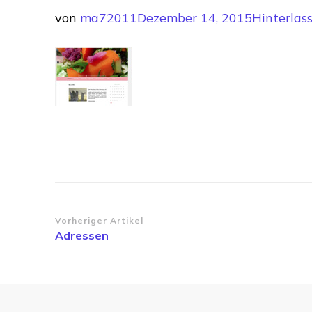
von
ma72011
Dezember 14, 2015
Hinterlas
Beitragsnavigation
Vorheriger Artikel
Adressen