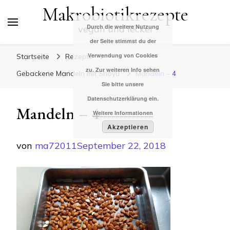
Makrobiotikrezepte
Durch die weitere Nutzung
vegan und lecker
der Seite stimmst du der
Verwendung von Cookies
Startseite
Rezepte
zu. Zur weiteren Info sehen
Gebackene Mandeln mit Shoyu
Mandeln – 4
Sie bitte unsere
Datenschutzerklärung ein.
Mandeln – 4
Weitere Informationen
Akzeptieren
von
ma72011
September 22, 2018