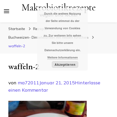
Makrobiotikrezepte
Durch die weitere Nutzung
vegan und lecker
der Seite stimmst du der
Verwendung von Cookies
Startseite
Rezepte
zu. Zur weiteren Info sehen
Buchweizen- Dinkelwaffeln mit heißen Kirschen
Sie bitte unsere
waffeln-2
Datenschutzerklärung ein.
Weitere Informationen
waffeln-2
Akzeptieren
von
ma72011
Januar 21, 2015
Hinterlasse
zu
einen Kommentar
waffeln-
2