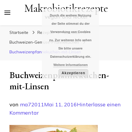
Makrobiotikrezepte
Durch die weitere Nutzung
vegan und lecker
der Seite stimmst du der
Verwendung von Cookies
Startseite
Rezepte
Getreide
zu. Zur weiteren Info sehen
Buchweizen-Gemüse-Pfannekuchen
Sie bitte unsere
Buchweizenpfannekuchen-mit-Linsen
Datenschutzerklärung ein.
Weitere Informationen
Buchweizenpfannekuchen-
Akzeptieren
mit-Linsen
von
ma72011
Mai 11, 2016
Hinterlasse einen
zu
Kommentar
Buchweizenpfannekuchen-
mit-