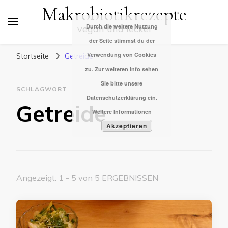
Makrobiotikrezepte
Durch die weitere Nutzung
vegan und lecker
der Seite stimmst du der
Verwendung von Cookies
Startseite
Getreide
zu. Zur weiteren Info sehen
Sie bitte unsere
SCHLAGWORT
Datenschutzerklärung ein.
Getreide
Weitere Informationen
Akzeptieren
Angezeigt: 1 - 5 von 5 ERGEBNISSEN