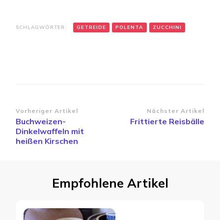
SCHLAGWÖRTER:
GETREIDE
POLENTA
ZUCCHINI
Beitragsnavigation
Vorheriger Artikel
Nächster Artikel
Buchweizen-
Frittierte Reisbälle
Dinkelwaffeln mit
heißen Kirschen
Empfohlene Artikel