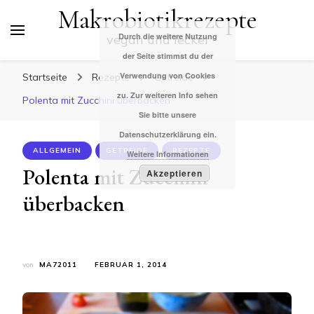
Makrobiotikrezepte
Durch die weitere Nutzung
vegan und lecker
der Seite stimmst du der
Verwendung von Cookies
Startseite
Rezepte
Getreide
zu. Zur weiteren Info sehen
Polenta mit Zucchini überbacken
Sie bitte unsere
Datenschutzerklärung ein.
ALLGEMEIN
GETREIDE
REZEPTE
Weitere Informationen
Polenta mit Zucchini
Akzeptieren
überbacken
von
MA72011
FEBRUAR 1, 2014